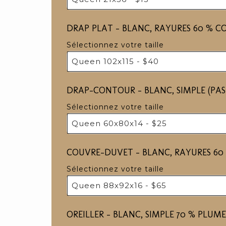
DRAP PLAT - BLANC, RAYURES 60 % C
Sélectionnez votre taille
Queen 102x115 - $40
DRAP-CONTOUR - BLANC, SIMPLE (PAS
Sélectionnez votre taille
Queen 60x80x14 - $25
COUVRE-DUVET - BLANC, RAYURES 60
Sélectionnez votre taille
Queen 88x92x16 - $65
OREILLER ​​​- BLANC, SIMPLE 70 % PLUM