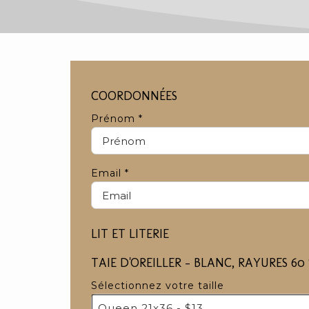
COORDONNÉES
Prénom
*
Email
*
LIT ET LITERIE
TAIE D'OREILLER - BLANC, RAYURES 6
Sélectionnez votre taille
Queen 21x36 - $13