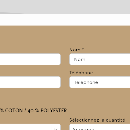
Nom
*
Téléphone
0 % COTON / 40 % POLYESTER
Sélectionnez la quantité
Auncune