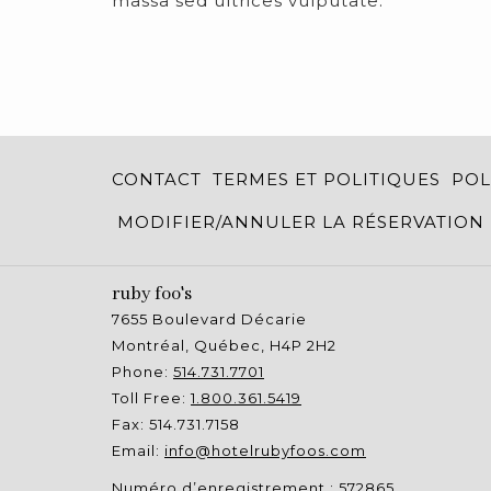
massa sed ultrices vulputate.
CONTACT
TERMES ET POLITIQUES
POL
MODIFIER/ANNULER LA RÉSERVATION
ruby foo's
7655 Boulevard Décarie
Montréal, Québec, H4P 2H2
Phone:
514.731.7701
Toll Free:
1.800.361.5419
Fax: 514.731.7158
Email:
info@hotelrubyfoos.com
Numéro d’enregistrement : 572865