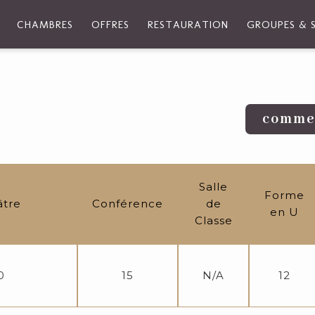
CHAMBRES
OFFRES
RESTAURATION
GROUPES & 
commen
Salle
Forme
âtre
Conférence
de
en U
Classe
0
15
N/A
12