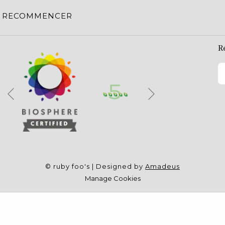
RECOMMENCER
R
Suivant
Précédent
©
ruby foo's | Designed by
Amadeus
Manage Cookies