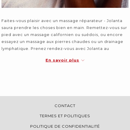
Faites-vous plaisir avec un massage réparateur - Jolanta
saura prendre les choses bien en main. Remettez-vous sur
pied avec un massage californien ou suédois, ou encore
essayez un massage aux pierres chaudes ou un drainage
lymphatique. Prenez rendez-vous avec Jolanta au
514.880.4436. Du lundi au vendredi de 11 h à 20 h et samedi
En savoir plus
de 9 h à 16 h.
30
60
90
Massage
minutes
minutes
minutes
Californien
70 $
100 $
135 $
CONTACT
Suédois
-
100 $
135 $
TERMES ET POLITIQUES
Prénatal
-
100 $
135 $
POLITIQUE DE CONFIDENTIALITÉ