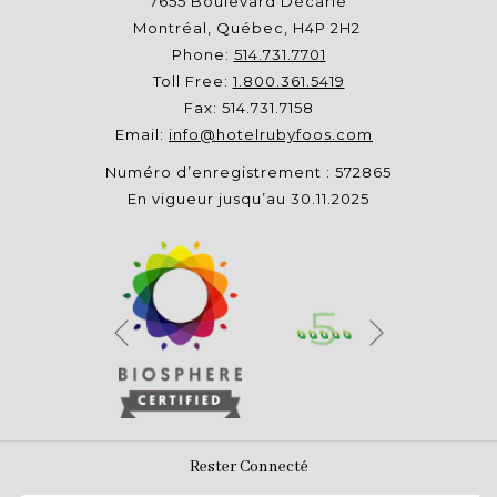
7655 Boulevard Décarie
Montréal, Québec, H4P 2H2
Phone:
514.731.7701
Toll Free:
1.800.361.5419
Fax: 514.731.7158
Email:
info@hotelrubyfoos.com
Numéro d’enregistrement : 572865
En vigueur jusqu’au 30.11.2025
Suivant
Précédent
Rester Connecté