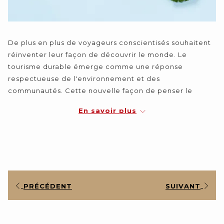
De plus en plus de voyageurs conscientisés souhaitent
réinventer leur façon de découvrir le monde. Le
tourisme durable émerge comme une réponse
respectueuse de l'environnement et des
communautés. Cette nouvelle façon de penser le
voyage ne fait pas que minimiser votre empreinte
En savoir plus
écologique : elle vous permet de laisser une empreinte
positive.
Dans cet article, nous mettons en lumière les multiples
façons dont le tourisme durable peut enrichir à la fois
les populations locales et les voyageurs tout en
préservant l'environnement. Puis, nous vous donnerons
PRÉCÉDENT
SUIVANT
quelques clés pour planifier vos prochains voyages.