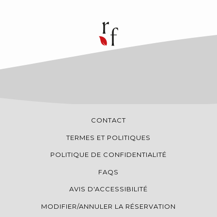
Les vertus vertes du tourisme durable
Selon la définition de l'Organisation mondiale du
tourisme, le tourism durable est un «
tourisme qui
tient pleinement compte de ses impacts
économiques, sociaux et environnementaux
actuels et futur
s ». Bien qu'il ne soit pas la seule
dimension, l'aspect écologique est souvent le premier
qui vient à l'esprit. Et avec raison : l'écotourisme
permet de réduire l'impact du voyage sur
l'environnement.
CONTACT
D'ailleurs, les impacts positifs se ressentent aussi au
TERMES ET POLITIQUES
coeur de la destination. En adoptant des pratiques
durables, vous contribuez à protéger les écosystèmes
POLITIQUE DE CONFIDENTIALITÉ
locaux et la biodiversité !
FAQS
Un reproche souvent adressé au tourisme est sa
AVIS D'ACCESSIBILITÉ
contribution à la dégradation des ressources. Le
tourisme durable permet de renverser la tendance
MODIFIER/ANNULER LA RÉSERVATION
grâce à une approche moins polluante. Aussi, chaque