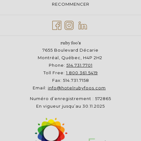
RECOMMENCER
initiative durable est un pas de plus pour sensibiliser les
visiteurs aux enjeux écologiques : en choisissant des
entreprises durables, vous participez à cet effort de
conscientisation et d'engagement.
ruby foo's
Explorer pour soutenir l'économie locale
7655 Boulevard Décarie
Montréal, Québec, H4P 2H2
Est-ce qu'arrêter de voyager pourrait être une solution
Phone:
514.731.7701
aux impacts environnementaux ? Surtout pas : le
Toll Free:
1.800.361.5419
tourisme est un véritable pilier économique pour de
Fax: 514.731.7158
nombreux pays et régions.
Email:
info@hotelrubyfoos.com
En suivant les pratiques de durabilité, les avantages
Numéro d’enregistrement : 572865
économiques sont décuplés. Les gains sont distribués
En vigueur jusqu’au 30.11.2025
de façon équitable et plus étendue envers les
membres des communautés locales. Le tourisme
durable améliore les conditions de vie des populations
grâce à la création d'emplois.
Suivant